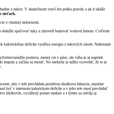
hudne z tukov. V skutočnosti vraví len polku pravdy a ak ti ukáže
h sieťach.
ie z vlastnej skúsenosti.
elo dokáže spaľovať tuky a zároveň budovať svalovú hmotu. Cvičenie
iek kalorickému deficitu využíva energiu z tukových zásob. Naberanie
vyformovanejšiu postavu, menej cm v páse, ale váha je aj napriek
lo impulz a začína sa meniť. No niekedy je tažko vysvetliť, že to je
e.
hceme, aby v tele prevládala pozitívna dusíkova bilancia, musíme
usí byť v miernom kalorickom deficite a v jeho tele musí prevládať
tvo bielkovín, vyvážený pomer makier a s týmto sa odvíja aj