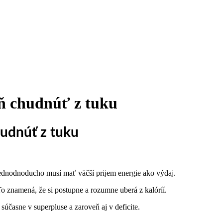
ň chudnúť z tuku
udnúť z tuku
Jednodnoducho musí mať väčší prijem energie ako výdaj.
To znamená, že si postupne a rozumne uberá z kalóríí.
účasne v superpluse a zaroveň aj v deficite.