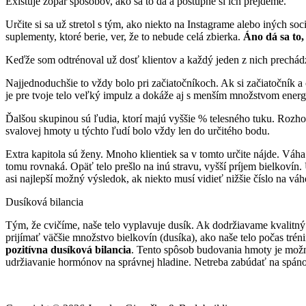
Existuje zopár spôsobov, ako sa to dá a postupne si ich prejdeme.
Určite si sa už stretol s tým, ako niekto na Instagrame alebo iných so
suplementy, ktoré berie, ver, že to nebude celá zbierka.
Áno dá sa to,
Keďže som odtrénoval už dosť klientov a každý jeden z nich prechádz
Najjednoduchšie to vždy bolo pri začiatočníkoch. Ak si začiatočník 
je pre tvoje telo veľký impulz a dokáže aj s menším množstvom ene
Ďalšou skupinou sú ľudia, ktorí majú vyššie % telesného tuku. Rozho
svalovej hmoty u týchto ľudí bolo vždy len do určitého bodu.
Extra kapitola sú ženy. Mnoho klientiek sa v tomto určite nájde. Váha
tomu rovnaká. Opäť telo prešlo na inú stravu, vyšší príjem bielkovín. 
asi najlepší možný výsledok, ak niekto musí vidieť nižšie číslo na v
Dusíková bilancia
Tým, že cvičíme, naše telo vyplavuje dusík. Ak dodržiavame kvalitný 
prijímať väčšie množstvo bielkovín (dusíka), ako naše telo počas tré
pozitívna dusíková bilancia
. Tento spôsob budovania hmoty je možný
udržiavanie hormónov na správnej hladine. Netreba zabúdať na spáno