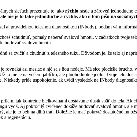
ciálnych sieťach prezentuje to, ako
rýchl
o
rastie a zároveň jednoducho c
 ale nie je to také jednoduché a rýchle, ako o tom píšu na sociálnyc
al aj pravidelnou telesnou diagnostikou (INbody), podám vám informác
a chceš schudnúť, pomaly naberať svalovú hmotu, v začiatkoch tvoje t
rgie budovať svalovú hmotu.
dnú sa cvičiť a chudnúť z telesného tuku. Dôvodom je, že telo aj napr
 je rovnaká asi mesiac a nič sa s ňou nedeje. Má síce plochšie brucho, 
Už to nie je na večeru jabĺčko, ale plnohodnotné jedlo. Tvoje telo dosta
áhe. Niekedy príde uspokojenie, ak uvidí výsledok na INbody diagnostik
príjem, tak kontrétne bielkovinami dostávame dusík späť do tela. Ak c
ningu vydá. Aj pokročilý cvičenec dokáže budovať svalovú hmotu, ale m
, ale je to beh na dlhú trať. Dôležité je mať pokryté dostatočné množs
k a regeneráciu.